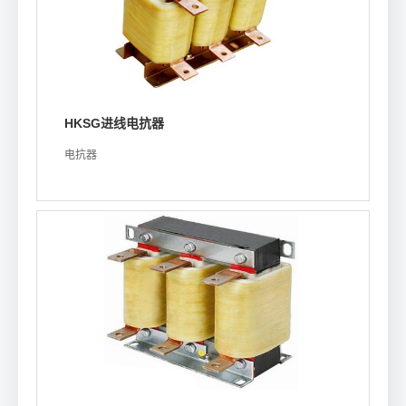
HKSG进线电抗器
电抗器
浏览详情